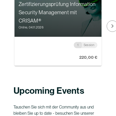
Zertifizierungsprüfung Information
Z
Security Management mit
R
CRISAM®
On
Online, 04.11.2026
1
Session
220,00 €
Upcoming Events
Tauschen Sie sich mit der Community aus und
bleiben Sie up to date - besuchen Sie unserer