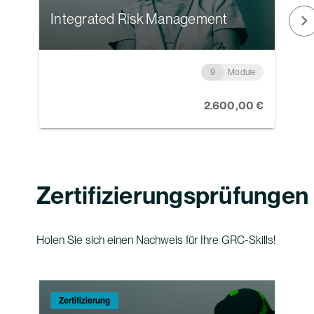
Integrated Risk Management
D
9
Module
2.600,00 €
Zertifizierungsprüfungen
Holen Sie sich einen Nachweis für Ihre GRC-Skills!
Zertifizierung