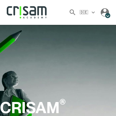
🇩🇪
®
CRISAM